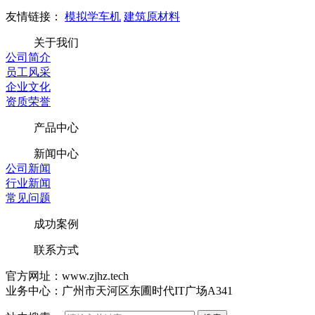
友情链接：
模拟学车机
建筑原材料
关于我们
公司简介
员工风采
企业文化
资质荣誉
产品中心
新闻中心
公司新闻
行业新闻
常见问题
成功案例
联系方式
官方网址：www.zjhz.tech
业务中心：广州市天河区东圃时代IT广场A341